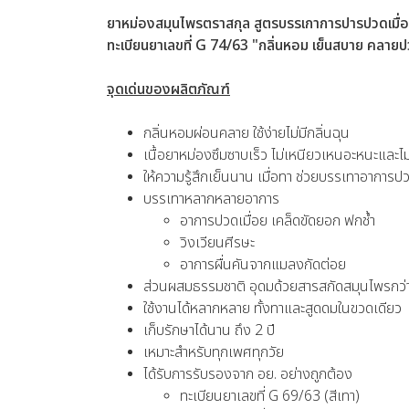
ยาหม่องสมุนไพรตราสกุล สูตรบรรเกาการปารปว
ทะเบียนยาเลขที่ G 74/63 "กลิ่นหอม เย็นสบาย คลายปวด
จุดเด่นของผลิตภัณฑ์
กลิ่นหอมผ่อนคลาย ใช้ง่ายไม่มีกลิ่นฉุน
เนื้อยาหม่องซึมซาบเร็ว ไม่เหนียวเหนอะหนะและไม่ต
ให้ความรู้สึกเย็นนาน เมื่อทา ช่วยบรรเทาอาการปว
บรรเทาหลากหลายอาการ
อาการปวดเมื่อย เคล็ดขัดยอก ฟกช้ำ
วิงเวียนศีรษะ
อาการผื่นคันจากแมลงกัดต่อย
ส่วนผสมธรรมชาติ อุดมด้วยสารสกัดสมุนไพรกว่
ใช้งานได้หลากหลาย ทั้งทาและสูดดมในขวดเดียว
เก็บรักษาได้นาน ถึง 2 ปี
เหมาะสำหรับทุกเพศทุกวัย
ได้รับการรับรองจาก อย. อย่างถูกต้อง
ทะเบียนยาเลขที่ G 69/63 (สีเทา)