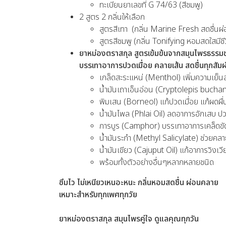
ทะเบียนยาเลขที่ G 74/63 (สีชมพู)
2 สูตร 2 กลิ่นให้เลือก
สูตรสีเทา (กลิ่น Marine Fresh สดชื่นผ
สูตรสีชมพู (กลิ่น Tonifying หอมสดใสมีชี
ยาหม่องตราสกุล สูตรเข้มข้นจากสมุนไพรธรรมช
บรรเทาอาการปวดเมื่อย คลายเส้น สดชื่นทุกสัมผ
เกล็ดสะระแหน่ (Menthol) เพิ่มความเย็นสด
น้ำมันเถาเอ็นอ่อน (Cryptolepis bucha
พิมเสน (Borneol) แก้ปวดเมื่อย แก้ผดผื่
น้ำมันไพล (Phlai Oil) ลดอาการอักเสบ ป
การบูร (Camphor) บรรเทาอาการเคล็ดขัด
น้ำมันระกำ (Methyl Salicylate) ช่วยคล
น้ำมันเขียว (Cajuput Oil) แก้อาการวิงเ
พร้อมทั้งตัวอย่างอื่นๆหลากหลายชนิด
ซึมไว ไม่เหนียวเหนอะหนะ กลิ่นหอมสดชื่น ผ่อนคลาย
เหมาะสำหรับทุกเพศทุกวัย
ยาหม่องตราสกุล สมุนไพรคู่ใจ ดูแลคุณทุกวัน